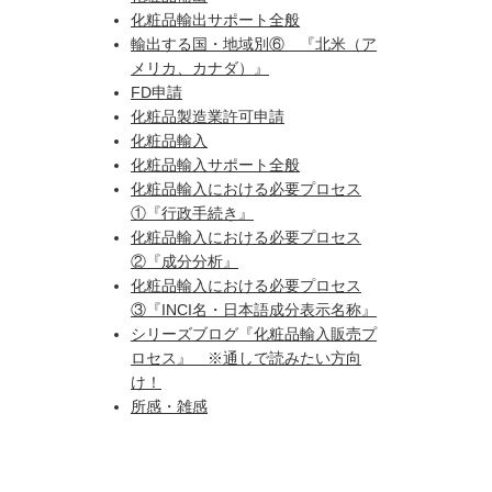
化粧品輸出サポート全般
輸出する国・地域別⑥ 『北米（ア
メリカ、カナダ）』
FD申請
化粧品製造業許可申請
化粧品輸入
化粧品輸入サポート全般
化粧品輸入における必要プロセス
①『行政手続き』
化粧品輸入における必要プロセス
②『成分分析』
化粧品輸入における必要プロセス
③『INCI名・日本語成分表示名称』
シリーズブログ『化粧品輸入販売プ
ロセス』 ※通しで読みたい方向
け！
所感・雑感