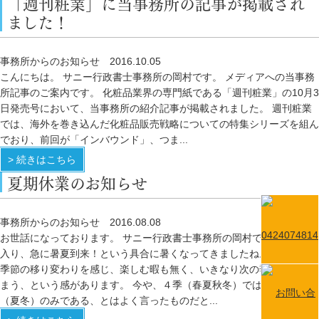
「週刊粧業」に当事務所の記事が掲載され
ました！
事務所からのお知らせ
2016.10.05
こんにちは。 サニー行政書士事務所の岡村です。 メディアへの当事務
所記事のご案内です。 化粧品業界の専門紙である「週刊粧業」の10月3
日発売号において、当事務所の紹介記事が掲載されました。 週刊粧業
では、海外を巻き込んだ化粧品販売戦略についての特集シリーズを組ん
でおり、前回が「インバウンド」、つま...
> 続きはこちら
夏期休業のお知らせ
事務所からのお知らせ
2016.08.08
お世話になっております。 サニー行政書士事務所の岡村です。 ８月に
入り、急に暑夏到来！という具合に暑くなってきましたね。 最近は、
季節の移り変わりを感じ、楽しむ暇も無く、いきなり次の季節が来てし
まう、という感があります。 今や、４季（春夏秋冬）ではなく、２季
（夏冬）のみである、とはよく言ったものだと...