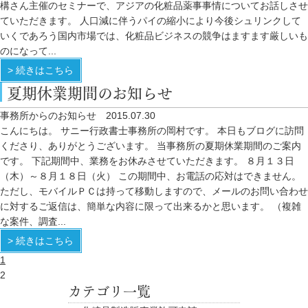
構さん主催のセミナーで、アジアの化粧品薬事事情についてお話しさせ
ていただきます。 人口減に伴うパイの縮小により今後シュリンクして
いくであろう国内市場では、化粧品ビジネスの競争はますます厳しいも
のになって...
> 続きはこちら
夏期休業期間のお知らせ
事務所からのお知らせ
2015.07.30
こんにちは。 サニー行政書士事務所の岡村です。 本日もブログに訪問
くださり、ありがとうございます。 当事務所の夏期休業期間のご案内
です。 下記期間中、業務をお休みさせていただきます。 ８月１３日
（木）～８月１８日（火） この期間中、お電話の応対はできません。
ただし、モバイルＰＣは持って移動しますので、メールのお問い合わせ
に対するご返信は、簡単な内容に限って出来るかと思います。 （複雑
な案件、調査...
> 続きはこちら
1
2
カテゴリ一覧