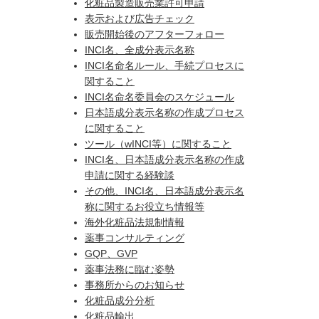
化粧品製造販売業許可申請
表示および広告チェック
販売開始後のアフターフォロー
INCI名、全成分表示名称
INCI名命名ルール、手続プロセスに
関すること
INCI名命名委員会のスケジュール
日本語成分表示名称の作成プロセス
に関すること
ツール（wINCI等）に関すること
INCI名、日本語成分表示名称の作成
申請に関する経験談
その他、INCI名、日本語成分表示名
称に関するお役立ち情報等
海外化粧品法規制情報
薬事コンサルティング
GQP、GVP
薬事法務に臨む姿勢
事務所からのお知らせ
化粧品成分分析
化粧品輸出