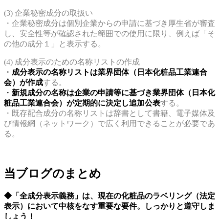
(3) 企業秘密成分の取扱い
・企業秘密成分は個別企業からの申請に基づき厚生省が審査
し、安全性等が確認された範囲での使用に限り、例えば「そ
の他の成分１」と表示する。
(4) 成分表示のための名称リストの作成
・
成分表示の名称リストは業界団体（日本化粧品工業連合
会）が作成
する。
・
新規成分の名称は企業の申請等に基づき業界団体（日本化
粧品工業連合会）が定期的に決定し追加公表
する。
・既存配合成分の名称リストは辞書として書籍、電子媒体及
び情報網（ネットワーク）で広く利用できることが必要であ
る。
当ブログのまとめ
◆「全成分表示義務」は、現在の化粧品のラベリング（法定
表示）において中核をなす重要な要件。しっかりと遵守しま
しょう！