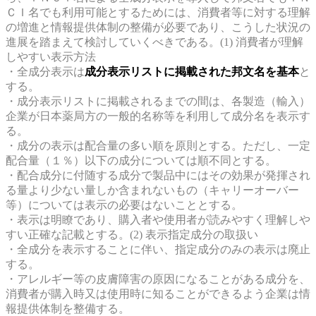
ＣＩ名でも利用可能とするためには、消費者等に対する理解
の増進と情報提供体制の整備が必要であり、こうした状況の
進展を踏まえて検討していくべきである。
(1) 消費者が理解
しやすい表示方法
・全成分表示は
成分表示リストに掲載された邦文名を基本
と
する。
・成分表示リストに掲載されるまでの間は、各製造（輸入）
企業が日本薬局方の一般的名称等を利用して成分名を表示す
る。
・成分の表示は配合量の多い順を原則とする。ただし、一定
配合量（１％）以下の成分については順不同とする。
・配合成分に付随する成分で製品中にはその効果が発揮され
る量より少ない量しか含まれないもの（キャリーオーバー
等）については表示の必要はないこととする。
・表示は明瞭であり、購入者や使用者が読みやすく理解しや
すい正確な記載とする。
(2) 表示指定成分の取扱い
・全成分を表示することに伴い、指定成分のみの表示は廃止
する。
・アレルギー等の皮膚障害の原因になることがある成分を、
消費者が購入時又は使用時に知ることができるよう企業は情
報提供体制を整備する。