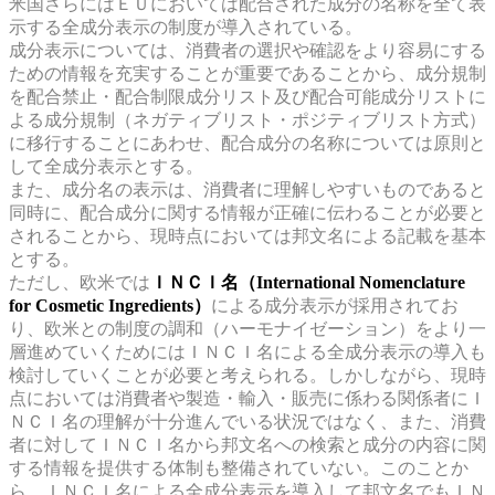
米国さらにはＥＵにおいては配合された成分の名称を全て表
示する全成分表示の制度が導入されている。
成分表示については、消費者の選択や確認をより容易にする
ための情報を充実することが重要であることから、成分規制
を配合禁止・配合制限成分リスト及び配合可能成分リストに
よる成分規制（ネガティブリスト・ポジティブリスト方式）
に移行することにあわせ、配合成分の名称については原則と
して全成分表示とする。
また、成分名の表示は、消費者に理解しやすいものであると
同時に、配合成分に関する情報が正確に伝わることが必要と
されることから、現時点においては邦文名による記載を基本
とする。
ただし、欧米では
ＩＮＣＩ名（International Nomenclature
for Cosmetic Ingredients）
による成分表示が採用されてお
り、欧米との制度の調和（ハーモナイゼーション）をより一
層進めていくためにはＩＮＣＩ名による全成分表示の導入も
検討していくことが必要と考えられる。しかしながら、現時
点においては消費者や製造・輸入・販売に係わる関係者にＩ
ＮＣＩ名の理解が十分進んでいる状況ではなく、また、消費
者に対してＩＮＣＩ名から邦文名への検索と成分の内容に関
する情報を提供する体制も整備されていない。このことか
ら、ＩＮＣＩ名による全成分表示を導入して邦文名でもＩＮ