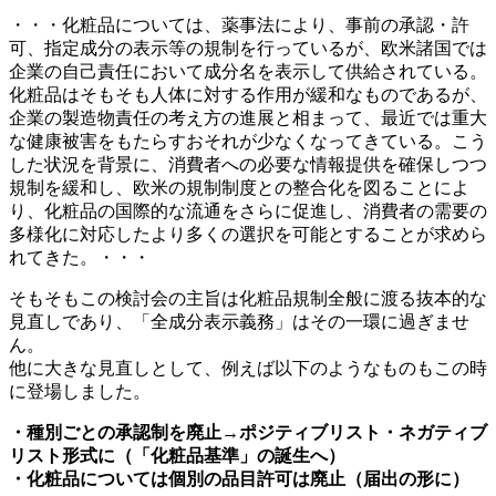
・・・化粧品については、薬事法により、事前の承認・許
可、指定成分の表示等の規制を行っているが、欧米諸国では
企業の自己責任において成分名を表示して供給されている。
化粧品はそもそも人体に対する作用が緩和なものであるが、
企業の製造物責任の考え方の進展と相まって、最近では重大
な健康被害をもたらすおそれが少なくなってきている。こう
した状況を背景に、消費者への必要な情報提供を確保しつつ
規制を緩和し、欧米の規制制度との整合化を図ることによ
り、化粧品の国際的な流通をさらに促進し、消費者の需要の
多様化に対応したより多くの選択を可能とすることが求めら
れてきた。・・・
そもそもこの検討会の主旨は化粧品規制全般に渡る抜本的な
見直しであり、「全成分表示義務」はその一環に過ぎませ
ん。
他に大きな見直しとして、例えば以下のようなものもこの時
に登場しました。
・種別ごとの承認制を廃止→ポジティブリスト・ネガティブ
リスト形式に（「化粧品基準」の誕生へ）
・化粧品については個別の品目許可は廃止（届出の形に）