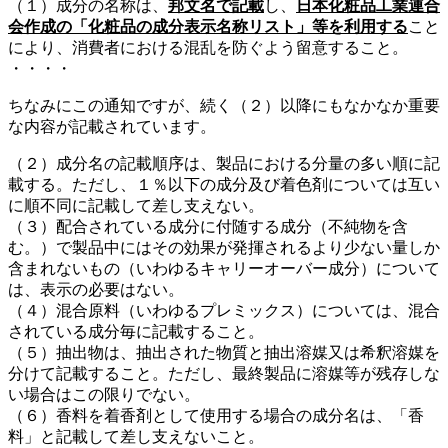
（１）成分の名称は、
邦文名で記載
し、
日本化粧品工業連合
会作成の「化粧品の成分表示名称リスト」等を利用する
こと
により、消費者における混乱を防ぐよう留意すること。
・・・・
ちなみにこの通知ですが、続く（２）以降にもなかなか重要
な内容が記載されています。
（２）成分名の記載順序は、製品における分量の多い順に記
載する。ただし、１％以下の成分及び着色剤については互い
に順不同に記載して差し支えない。
（３）配合されている成分に付随する成分（不純物を含
む。）で製品中にはその効果が発揮されるより少ない量しか
含まれないもの（いわゆるキャリーオーバー成分）について
は、表示の必要はない。
（４）混合原料（いわゆるプレミックス）については、混合
されている成分毎に記載すること。
（５）抽出物は、抽出された物質と抽出溶媒又は希釈溶媒を
分けて記載すること。ただし、最終製品に溶媒等が残存しな
い場合はこの限りでない。
（６）香料を着香剤として使用する場合の成分名は、「香
料」と記載して差し支えないこと。