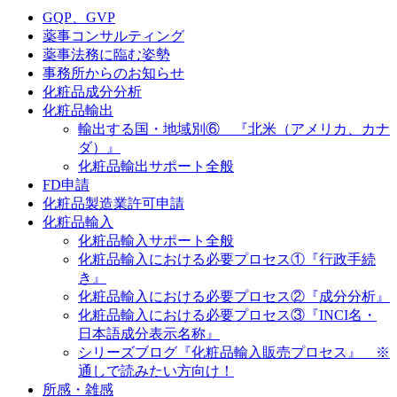
GQP、GVP
薬事コンサルティング
薬事法務に臨む姿勢
事務所からのお知らせ
化粧品成分分析
化粧品輸出
輸出する国・地域別⑥ 『北米（アメリカ、カナ
ダ）』
化粧品輸出サポート全般
FD申請
化粧品製造業許可申請
化粧品輸入
化粧品輸入サポート全般
化粧品輸入における必要プロセス①『行政手続
き』
化粧品輸入における必要プロセス②『成分分析』
化粧品輸入における必要プロセス③『INCI名・
日本語成分表示名称』
シリーズブログ『化粧品輸入販売プロセス』 ※
通しで読みたい方向け！
所感・雑感