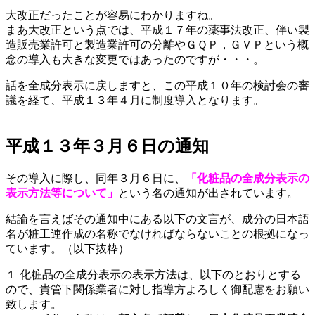
大改正だったことが容易にわかりますね。
まあ大改正という点では、平成１７年の薬事法改正、伴い製
造販売業許可と製造業許可の分離やＧＱＰ，ＧＶＰという概
念の導入も大きな変更ではあったのですが・・・。
話を全成分表示に戻しますと、この平成１０年の検討会の審
議を経て、平成１３年４月に制度導入となります。
平成１３年３月６日の通知
その導入に際し、同年３月６日に、
「化粧品の全成分表示の
表示方法等について」
という名の通知が出されています。
結論を言えばその通知中にある以下の文言が、成分の日本語
名が粧工連作成の名称でなければならないことの根拠になっ
ています。（以下抜粋）
１ 化粧品の全成分表示の表示方法は、以下のとおりとする
ので、貴管下関係業者に対し指導方よろしく御配慮をお願い
致します。