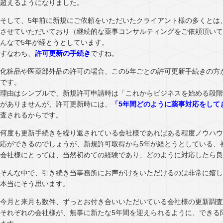
超えるようになりました。
そして、5年前に新規にご依頼をいただいたクライアント様の多くとは
させていただいており（継続的な薬事コンサルティングをご依頼頂いて
んなで5年が経とうとしています。
すなわち、
許可更新の手続き
ですね。
化粧品や医薬部外品の許可の場合、この5年ごとの許可更新手続きの方
です。
理由はシンプルで、新規許可申請時は「これからビジネスを始める段階
がありませんが、許可更新時には、
「5年間どのように薬事対応をして
査されるからです。
何度も更新手続きを繰り返されている会社様であればある程度ノウハウ
応ができるのでしょうが、新規許可取得から5年が経とうとしている、
会社様にとっては、当然初めての経験であり、どのように対応したら良
そんな中で、引き続き当事務所にお声がけをいただけるのは非常に嬉し
本当にそう思います。
今月と来月も数件、ずっとお付き合いいただいている会社様の更新調査
それぞれの会社様が、無事に新たな5年間を迎えられるように、できる