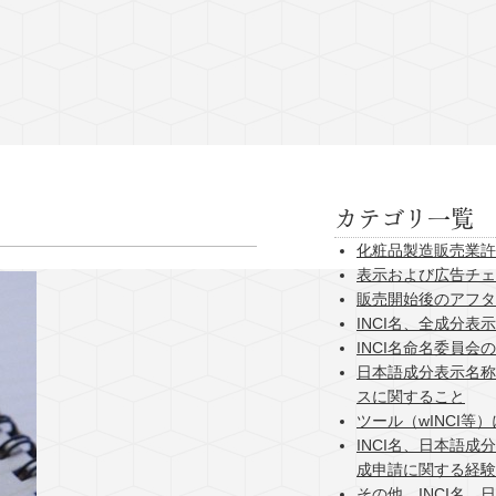
カテゴリ一覧
化粧品製造販売業許
表示および広告チェ
販売開始後のアフタ
INCI名、全成分表
INCI名命名委員会
日本語成分表示名称
スに関すること
ツール（wINCI等
INCI名、日本語成
成申請に関する経験
その他、INCI名、