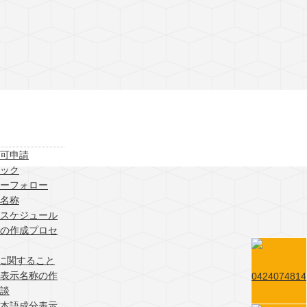
可申請
ック
ーフォロー
示名称
のスケジュール
の作成プロセ
）に関すること
分表示名称の作
談
日本語成分表示