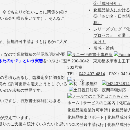
②『成分分析』
化粧品輸入における
、今でもありがたいことに関係を続け
③『INCI名・日本
いる会社様も多いです）、そんなこ
称』
シリーズブログ『化
プロセス』 ※通し
が、新規許可申請よりもはるかに大変
向け！
所感・雑感
」なので業務蓄積の開示説明の必要
きたのか？」という実態
をつぶさに監
〒206-0042 東京都多摩市山王下1-
302号室
TEL：
042-407-4814
FAX：042-6
の蓄積もあるし、臨機応変に調査対
初めて許可更新を迎えようとしている
いのか未知の世界です。
いですし、行政書士冥利に尽きる、
ホーム
サービスのご案内
化粧
化粧品製造業許可申請
化粧品輸
化粧品輸出サポート
化粧品成分
が控えています。
限りのご支援を続けていきたいと思い
INCI名登録申請代行
化粧品成分