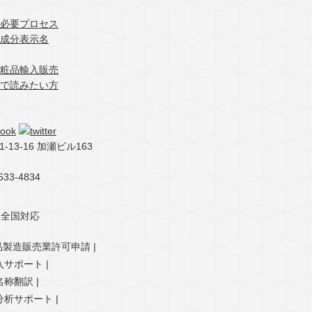
必要プロセス
語成分表示名
粧品輸入販売
で読みたい方
13-16 加瀬ビル163
33-4834
品製造販売業許可申請
入サポート
名称翻訳
分析サポート