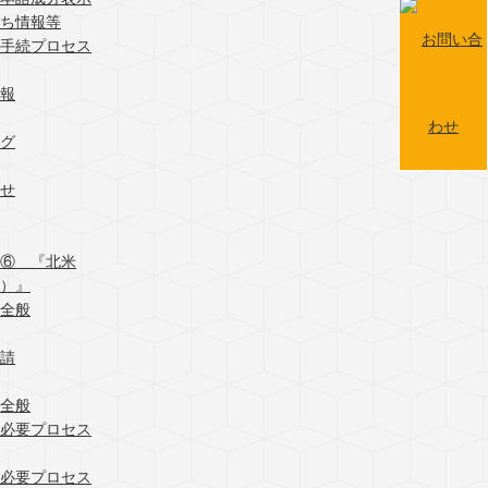
ち情報等
、手続プロセス
報
グ
せ
⑥ 『北米
）』
全般
請
全般
必要プロセス
必要プロセス