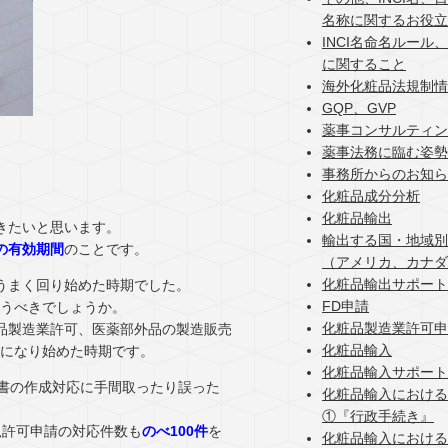
名称に関するお役立
INCI名命名ルール
に関すること
海外化粧品法規制情
GQP、GVP
薬事コンサルティン
薬事法務に臨む姿勢
事務所からのお知ら
化粧品成分分析
化粧品輸出
きたいと思います。
輸出する国・地域別
の有効期間
のことです。
（アメリカ、カナダ
化粧品輸出サポート
うまく回り始めた時期でした。
FD申請
うべきでしょうか。
化粧品製造業許可申
品製造業許可、医薬部外品の製造販売
化粧品輸入
になり始めた時期です。
化粧品輸入サポート
順書の作成対応に手間取ったり誤った
化粧品輸入における
①『行政手続き』
規許可申請の対応件数も
のべ100件
を
化粧品輸入における