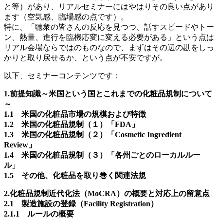
と等）があり、リアルセミナーにはやはりその良い点があり
ます（空気感、臨場感の点です）。
特に、「聴衆の皆さんの反応を見つつ、話すスピードやトー
ン、熱量、進行を臨機応変に変える必要がある」という点は
リアル会場ならではのものなので、まずはその辺の勘をしっ
かりと取り戻せるか、という点が不安ですが。
以下、セミナーコンテンツです：
1.前提知識～米国という国とこれまでの化粧品規制について
～
1.1 米国の化粧品市場の規模および特徴
1.2 米国の化粧品規制（１）「FDA」
1.3 米国の化粧品規制（２）「Cosmetic Ingredient
Review」
1.4 米国の化粧品規制（３）「各州ごとのローカルルー
ル」
1.5 その他、化粧品を取り巻く関連法規
2.化粧品規制近代化法（MoCRA）の概要と対応上の留意点
2.1 製造施設の登録（Facility Registration）
2.1.1 ルールの概要