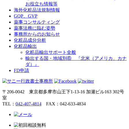
お役立ち情報等
海外化粧品法規制情報
GQP、GVP
薬事コンサルティング
薬事法務に臨む姿勢
事務所からのお知らせ
化粧品成分分析
化粧品輸出
化粧品輸出サポート全般
輸出する国・地域別⑥ 『北米（アメリカ、カナ
ダ）』
FD申請
〒206-0042 東京都多摩市山王下1-13-16 加瀬ビル163 302号
室
TEL：
042-407-4814
FAX：042-633-4834