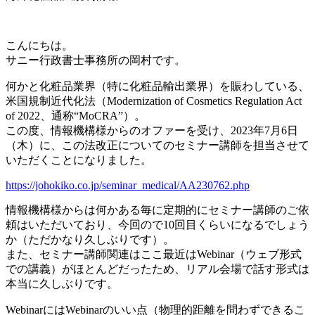
こんにちは。
サニー行政書士事務所の岡村です。
何かと化粧品業界（特に化粧品輸出業界）を賑わしている、
米国規制近代化法（Modernization of Cosmetics Regulation Act
of 2022、通称“MoCRA”）。
この度、情報機構様からのオファーを受け、2023年7月6日
（木）に、この法改正についてのセミナー講師を担当させて
いただくことになりました。
https://johokiko.co.jp/seminar_medical/AA230762.php
情報機構様からは何かある毎に定期的にセミナー講師のご依
頼はいただいており、今回ので10回目くらいになるでしょう
か（ただかなり久しぶりです）。
また、セミナー講師関連はここ最近はWebinar（ウェブ形式
での講義）がほとんどだったため、リアル会場で話す形式は
本当に久しぶりです。
WebinarにはWebinarのいい点（物理的距離を問わずできるこ