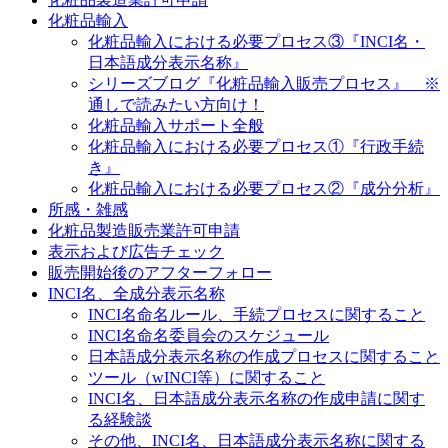
化粧品輸入
化粧品輸入における必要プロセス③『INCI名・
日本語成分表示名称』
シリーズブログ『化粧品輸入販売プロセス』 ※
通しで読みたい方向け！
化粧品輸入サポート全般
化粧品輸入における必要プロセス①『行政手続
き』
化粧品輸入における必要プロセス②『成分分析』
所感・雑感
化粧品製造販売業許可申請
表示および広告チェック
販売開始後のアフターフォロー
INCI名、全成分表示名称
INCI名命名ルール、手続プロセスに関すること
INCI名命名委員会のスケジュール
日本語成分表示名称の作成プロセスに関すること
ツール（wINCI等）に関すること
INCI名、日本語成分表示名称の作成申請に関す
る経験談
その他、INCI名、日本語成分表示名称に関する