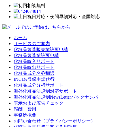
ホーム
サービスのご案内
化粧品製造販売業許可申請
化粧品製造業許可申請
化粧品輸入サポート
化粧品輸出サポート
化粧品成分名称翻訳
INCI名登録申請代行
化粧品成分分析サポート
海外化粧品法規制対応サポート
海外化粧品法規制NewsLetterバックナンバー
表示および広告チェック
報酬・費用
事務所概要
お問い合わせ（プライバシーポリシー）
化粧品薬事法務に関する用語集