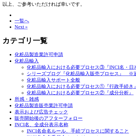
以上、ご参考いただければ幸いです。
一覧へ
Next »
カテゴリ一覧
化粧品製造業許可申請
化粧品輸入
化粧品輸入における必要プロセス③『INCI名・
シリーズブログ『化粧品輸入販売プロセス』 ※
化粧品輸入サポート全般
化粧品輸入における必要プロセス①『行政手続き
化粧品輸入における必要プロセス②『成分分析』
所感・雑感
化粧品製造販売業許可申請
表示および広告チェック
販売開始後のアフターフォロー
INCI名、全成分表示名称
INCI名命名ルール、手続プロセスに関すること