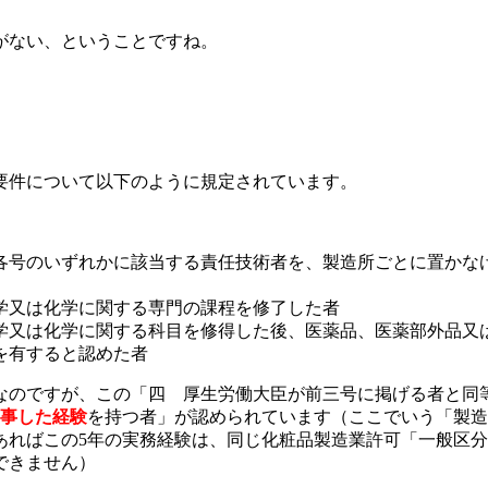
がない、ということですね。
要件について以下のように規定されています。
各号のいずれかに該当する責任技術者を、製造所ごとに置かな
学又は化学に関する専門の課程を修了した者
学又は化学に関する科目を修得した後、医薬品、医薬部外品又
を有すると認めた者
なのですが、この「四 厚生労働大臣が前三号に掲げる者と同
従事した経験
を持つ者」が認められています（ここでいう「製造
あればこの5年の実務経験は、同じ化粧品製造業許可「一般区分
できません）