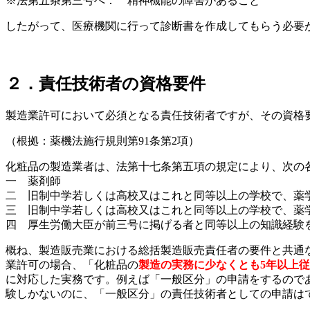
※法第五条第三号へ： 精神機能の障害があること
したがって、医療機関に行って診断書を作成してもらう必要
２．責任技術者の資格要件
製造業許可において必須となる責任技術者ですが、その資格
（根拠：薬機法施行規則第91条第2項）
化粧品の製造業者は、法第十七条第五項の規定により、次の
一 薬剤師
二 旧制中学若しくは高校又はこれと同等以上の学校で、薬
三 旧制中学若しくは高校又はこれと同等以上の学校で、薬
四 厚生労働大臣が前三号に掲げる者と同等以上の知識経験
概ね、製造販売業における総括製造販売責任者の要件と共通
業許可の場合、「化粧品の
製造の実務に少なくとも5年以上
に対応した実務です。例えば「一般区分」の申請をするので
験しかないのに、「一般区分」の責任技術者としての申請は