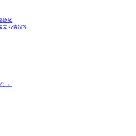
経験談
役立ち情報等
ダ）』