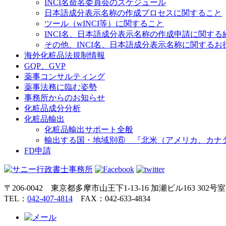
INCI名命名委員会のスケジュール
日本語成分表示名称の作成プロセスに関すること
ツール（wINCI等）に関すること
INCI名、日本語成分表示名称の作成申請に関する
その他、INCI名、日本語成分表示名称に関するお
海外化粧品法規制情報
GQP、GVP
薬事コンサルティング
薬事法務に臨む姿勢
事務所からのお知らせ
化粧品成分分析
化粧品輸出
化粧品輸出サポート全般
輸出する国・地域別⑥ 『北米（アメリカ、カナ
FD申請
〒206-0042 東京都多摩市山王下1-13-16 加瀬ビル163 302号室
TEL：
042-407-4814
FAX：042-633-4834