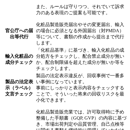
また、ルールは守りつつ、それでいて訴求
力のある表現のご提案も可能です。
化粧品製造販売届出やその変更届出、輸入
官公庁への届
の場合に必須となる外国届出（対PMDA）
出等代行
等について、書類の作成から提出まで代行
します。
「化粧品基準」に基づき、輸入化粧品の成
輸入化粧品の
分処方をチェックし、配合禁止成分が無い
成分チェック
か、配合制限値を超えた成分が無いか等を
チェックします。
製品の法定表示違反が、回収事例で一番多
製品の法定表
い事例になっています。
示（ラベル）
事前にしっかりと表示内容をチェックする
文言チェック
ことで、そういった将来の回収リスクを最
小化できます。
化粧品製造販売業では、許可取得時に予め
整備した手順書（GQP, GVP）の内容に基づ
き、市場出荷判定や品質管理、自己点検等