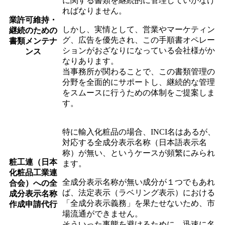
に関する書類を継続的に管理していかなけ
ればなりません。
業許可維持・
しかし、実情として、営業やマーケティン
継続のための
グ、広告を優先され、この手順書オペレー
書類メンテナ
ションがおざなりになっている会社様がか
ンス
なりあります。
当事務所が関わることで、この書類管理の
分野を全面的にサポートし、継続的な管理
をスムースに行うための体制をご提案しま
す。
特に輸入化粧品の場合、INCI名はあるが、
対応する全成分表示名称（日本語表示名
称）が無い、というケースが頻繁にみられ
粧工連（日本
ます。
化粧品工業連
全成分表示名称が無い成分が１つでもあれ
合会）への全
ば、法定表示（ラベリング表示）における
成分表示名称
「全成分表示義務」を果たせないため、市
作成申請代行
場流通ができません。
そういった事態を避けるために、迅速に名