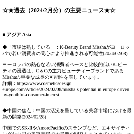
☆★過去（2024/2月分）の主要ニュース★☆
■ アジア Asia
◆「市場は熟している」：K-Beauty Brand Misshaがヨーロッ
パで若い消費者の関心により推進される可能性(2024/02/08)
ヨーロッパの熱心な若い消費者ベースと比較的低いK-ビー
ティの浸透は、C＆Cの主力ビューティーブランドである
Misshaの重要な成長の可能性を表しています。
詳細：https://www.cosmeticsdesign-
europe.com/Article/2024/02/08/missha-s-potential-in-europe-driven-
by-youthful-consumer-interest
◆中国の焦点：中国の活況を呈している美容市場における最
新の開発(2024/02/28)
中国でのSK-IIやAmorePacificのスランプなど、エキサイティ