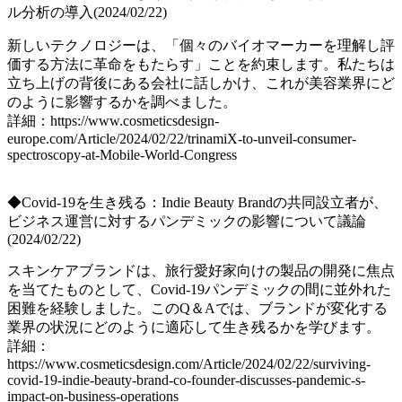
ル分析の導入(2024/02/22)
新しいテクノロジーは、「個々のバイオマーカーを理解し評
価する方法に革命をもたらす」ことを約束します。私たちは
立ち上げの背後にある会社に話しかけ、これが美容業界にど
のように影響するかを調べました。
詳細：https://www.cosmeticsdesign-
europe.com/Article/2024/02/22/trinamiX-to-unveil-consumer-
spectroscopy-at-Mobile-World-Congress
◆Covid-19を生き残る：Indie Beauty Brandの共同設立者が、
ビジネス運営に対するパンデミックの影響について議論
(2024/02/22)
スキンケアブランドは、旅行愛好家向けの製品の開発に焦点
を当てたものとして、Covid-19パンデミックの間に並外れた
困難を経験しました。このQ＆Aでは、ブランドが変化する
業界の状況にどのように適応して生き残るかを学びます。
詳細：
https://www.cosmeticsdesign.com/Article/2024/02/22/surviving-
covid-19-indie-beauty-brand-co-founder-discusses-pandemic-s-
impact-on-business-operations