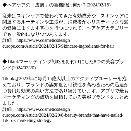
◆ヘアケアの「皮膚」の新機能は何か？(2024/02/15)
従来はスキンケアで使われてきた有効成分や、スキンケアに
関連するルーティンや主張が、消費者がホリスティックな髪
の健康にますます関心を持つにつれて、ヘアケアカテゴリー
でも一般的になりつつあります。
詳細：https://www.cosmeticsdesign-
europe.com/Article/2024/02/15/Skincare-ingredients-for-hair
◆Tiktokマーケティング戦略を釘付けにした8つの美容ブラ
ンド(2024/02/20)
Tiktokは2023年に毎月15億人以上のアクティブユーザーを抱
えており、ブランドの認知度と可視性を高めるための迅速か
つ費用対効果の高い方法であり続けています。アプリで最も
マーケティングの成功を目指している美容ブランドをまとめ
ました。
詳細：https://www.cosmeticsdesign-
europe.com/Article/2024/02/20/8-beauty-brands-that-have-nailed-
TikTok-marketing-strategy