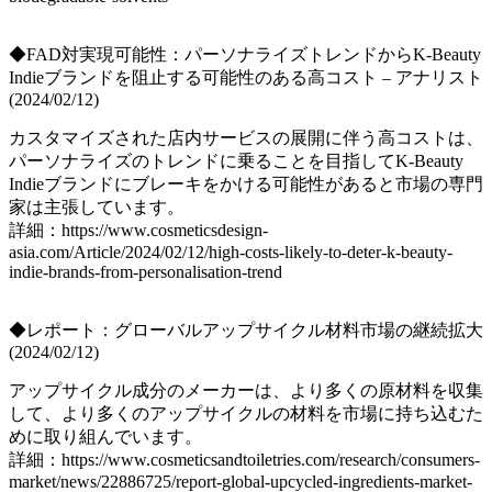
◆FAD対実現可能性：パーソナライズトレンドからK-Beauty
Indieブランドを阻止する可能性のある高コスト – アナリスト
(2024/02/12)
カスタマイズされた店内サービスの展開に伴う高コストは、
パーソナライズのトレンドに乗ることを目指してK-Beauty
Indieブランドにブレーキをかける可能性があると市場の専門
家は主張しています。
詳細：https://www.cosmeticsdesign-
asia.com/Article/2024/02/12/high-costs-likely-to-deter-k-beauty-
indie-brands-from-personalisation-trend
◆レポート：グローバルアップサイクル材料市場の継続拡大
(2024/02/12)
アップサイクル成分のメーカーは、より多くの原材料を収集
して、より多くのアップサイクルの材料を市場に持ち込むた
めに取り組んでいます。
詳細：https://www.cosmeticsandtoiletries.com/research/consumers-
market/news/22886725/report-global-upcycled-ingredients-market-