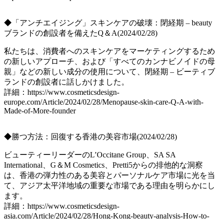
◆「アンチエイジング」スキンケアの破壊：閉経期 – beauty
ブランドの創設者を備えたQ＆A(2024/02/28)
私たちは、消費者へのスキンケアをマーケティングするため
の新しいアプローチ、および「すべてのカンナビノイドの母
親」などの新しい成分の使用について、閉経期 – ビーティブ
ランドの創設者に話しかけました。
詳細：https://www.cosmeticsdesign-
europe.com/Article/2024/02/28/Menopause-skin-care-Q-A-with-
Made-of-More-founder
◆勝つ方法：回復する香港の美容市場(2024/02/28)
ビューティーリーダーのL’Occitane Group、SA SA
International、G＆M Cosmetics、Pretti5からの排他的な洞察
は、香港の弾力性のある美容とパーソナルケア市場に光を当
て、アジア太平洋地域の重要な市場である理由を明らかにし
ます。
詳細：https://www.cosmeticsdesign-
asia.com/Article/2024/02/28/Hong-Kong-beauty-analysis-How-to-