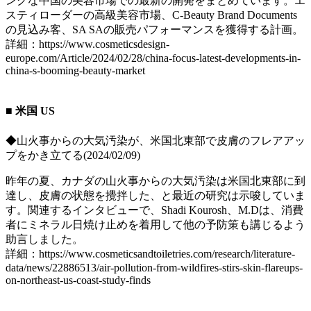
ングな中国の美容市場での最新の開発をまとめています。エ
スティローダーの高級美容市場、C-Beauty Brand Documents
の見込み客、SA SAの販売パフォーマンスを獲得する計画。
詳細：https://www.cosmeticsdesign-
europe.com/Article/2024/02/28/china-focus-latest-developments-in-
china-s-booming-beauty-market
■ 米国 US
◆山火事からの大気汚染が、米国北東部で皮膚のフレアアッ
プをかき立てる(2024/02/09)
昨年の夏、カナダの山火事からの大気汚染は米国北東部に到
達し、皮膚の状態を攪拌した、と最近の研究は示唆していま
す。関連するインタビューで、Shadi Kourosh、M.Dは、消費
者にミネラル日焼け止めを着用して他の予防策も講じるよう
助言しました。
詳細：https://www.cosmeticsandtoiletries.com/research/literature-
data/news/22886513/air-pollution-from-wildfires-stirs-skin-flareups-
on-northeast-us-coast-study-finds