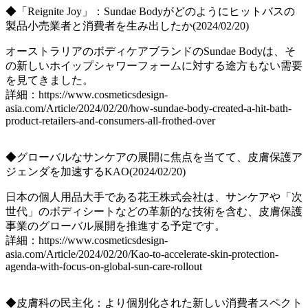
◆「Reignite Joy」：Sundae Bodyがどのようにヒットバスの
製品小売業者と消費者を生み出したか(2024/02/20)
オーストラリアのボディケアブランドのSundae Bodyは、そ
の新しいホイップシャワーフォームに対する途方もない需要
を見てきました。
詳細：https://www.cosmeticsdesign-
asia.com/Article/2024/02/20/how-sundae-body-created-a-hit-bath-
product-retailers-and-consumers-all-frothed-over
◆グローバルなサンケアの展開に焦点を当てて、皮膚保護ア
ジェンダを加速するKAO(2024/02/20)
日本の個人用品大手である花王株式会社は、サンケアや「次
世代」のボディシートなどの革新的な技術を含む、皮膚保護
事業のグローバル展開を推進する予定です。
詳細：https://www.cosmeticsdesign-
asia.com/Article/2024/02/20/Kao-to-accelerate-skin-protection-
agenda-with-focus-on-global-sun-care-rollout
◆皮膚科の民主化：より個別化された新しい消費者スペクト