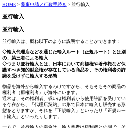
HOME
>
薬事申請／行政手続き
>
並行輸入
並行輸入
並行輸入
並行輸入は、概ね以下のように説明することができます：
◇輸入代理店などを通じた輸入ルート（正規ルート）とは別
の、第三者による輸入
◇つまり並行輸入とは、日本において商標権や著作権など保
護すべき知的財産権が存在している商品を、その権利者の許
諾を受けずに輸入する形態
物品を海外から輸入するわけですから、そもそもその商品の
権利者（原権利者）が海外にいます。
通常は、その権利者、或いは権利者から使用許諾を受けてい
る存在から、「代理店契約」の形で日本に輸入し販売する形
態をとりますが、それを「正規輸入」といったり「正規ルー
ト輸入」といったりします。
一方で、並行輸入の場合は、輸入業者は権利者との間で、そ